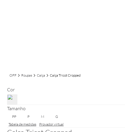
OFF
Roupas
Calça
Calça Tricot Cropped
Cor
Tamanho
PP
P
M
G
Tabela de medidas
Provador virtual