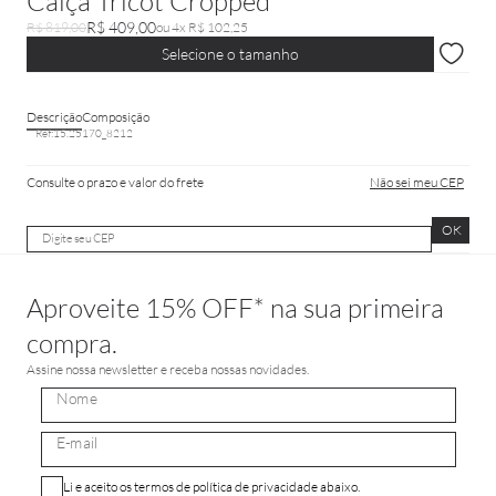
Calça Tricot Cropped
R$ 409,00
R$ 819,00
ou 4x R$ 102,25
Selecione o tamanho
Descrição
Composição
Ref:
15.25170_8212
Consulte o prazo e valor do frete
Não sei meu CEP
OK
Aproveite 15% OFF* na sua primeira
compra.
Assine nossa newsletter e receba nossas novidades.
Li e aceito os termos de política de privacidade abaixo.