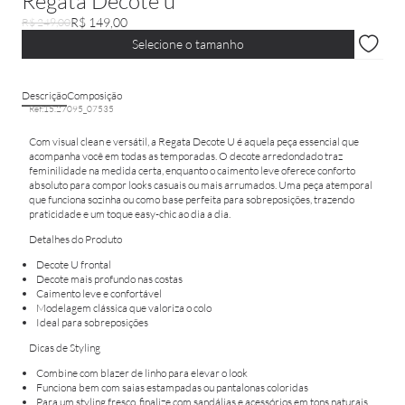
Regata Decote u
R$ 149,00
R$ 249,00
Selecione o tamanho
Descrição
Composição
Ref:
15.27095_07535
Com visual clean e versátil, a Regata Decote U é aquela peça essencial que
acompanha você em todas as temporadas. O decote arredondado traz
feminilidade na medida certa, enquanto o caimento leve oferece conforto
absoluto para compor looks casuais ou mais arrumados. Uma peça atemporal
que funciona sozinha ou como base perfeita para sobreposições, trazendo
praticidade e um toque easy-chic ao dia a dia.
Detalhes do Produto
Decote U frontal
Decote mais profundo nas costas
Caimento leve e confortável
Modelagem clássica que valoriza o colo
Ideal para sobreposições
Dicas de Styling
Combine com blazer de linho para elevar o look
Funciona bem com saias estampadas ou pantalonas coloridas
Para um styling fresco, finalize com sandálias e acessórios em tons naturais