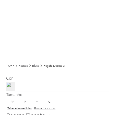
OFF
Roupas
Blusa
Regata Decote u
Cor
Tamanho
PP
P
M
G
Tabela de medidas
Provador virtual