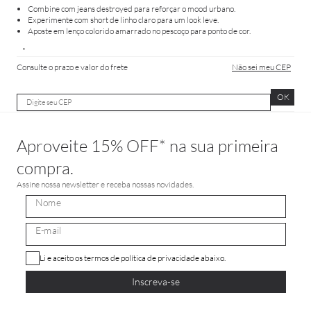
Combine com jeans destroyed para reforçar o mood urbano.
Experimente com short de linho claro para um look leve.
Aposte em lenço colorido amarrado no pescoço para ponto de cor.
"
Consulte o prazo e valor do frete
Não sei meu CEP
OK
Aproveite 15% OFF* na sua primeira
compra.
Assine nossa newsletter e receba nossas novidades.
Li e aceito os termos de política de privacidade abaixo.
Inscreva-se