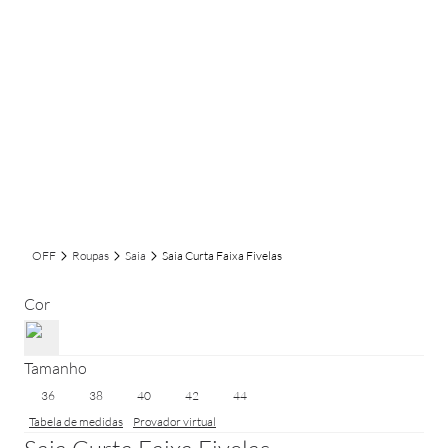
OFF
Roupas
Saia
Saia Curta Faixa Fivelas
Cor
Tamanho
36
38
40
42
44
Tabela de medidas
Provador virtual