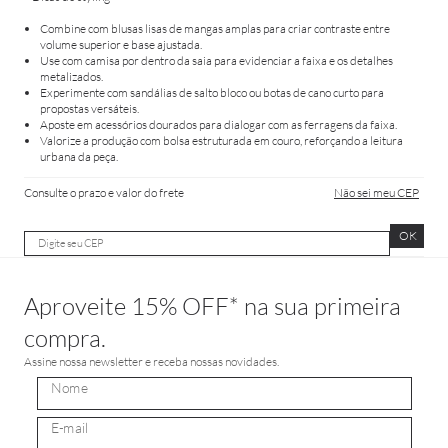
Combine com blusas lisas de mangas amplas para criar contraste entre
volume superior e base ajustada.
Use com camisa por dentro da saia para evidenciar a faixa e os detalhes
metalizados.
Experimente com sandálias de salto bloco ou botas de cano curto para
propostas versáteis.
Aposte em acessórios dourados para dialogar com as ferragens da faixa.
Valorize a produção com bolsa estruturada em couro, reforçando a leitura
urbana da peça.
Consulte o prazo e valor do frete
Não sei meu CEP
OK
Aproveite 15% OFF* na sua primeira
compra.
Assine nossa newsletter e receba nossas novidades.