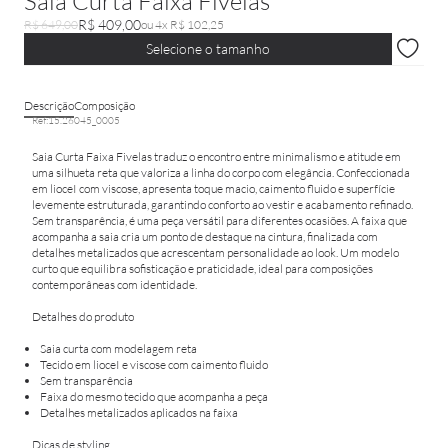
Saia Curta Faixa Fivelas
R$ 409,00
R$ 649,00
ou 4x R$ 102,25
Selecione o tamanho
Descrição
Composição
Ref:
15.26045_0005
Saia Curta Faixa Fivelas traduz o encontro entre minimalismo e atitude em
uma silhueta reta que valoriza a linha do corpo com elegância. Confeccionada
em lioceI com viscose, apresenta toque macio, caimento fluido e superfície
levemente estruturada, garantindo conforto ao vestir e acabamento refinado.
Sem transparência, é uma peça versátil para diferentes ocasiões. A faixa que
acompanha a saia cria um ponto de destaque na cintura, finalizada com
detalhes metalizados que acrescentam personalidade ao look. Um modelo
curto que equilibra sofisticação e praticidade, ideal para composições
contemporâneas com identidade.
Detalhes do produto
Saia curta com modelagem reta
Tecido em lioceI e viscose com caimento fluido
Sem transparência
Faixa do mesmo tecido que acompanha a peça
Detalhes metalizados aplicados na faixa
Dicas de styling